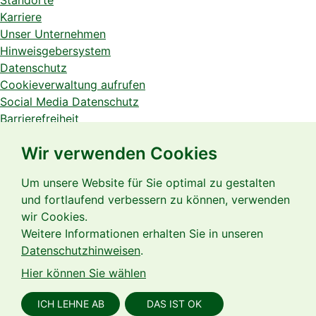
Standorte
Karriere
Unser Unternehmen
Hinweisgebersystem
Datenschutz
Cookieverwaltung aufrufen
Social Media Datenschutz
Barrierefreiheit
Medizinproduktesicherheit
Wir verwenden Cookies
Mitarbeiterzugang
Um unsere Website für Sie optimal zu gestalten
und fortlaufend verbessern zu können, verwenden
wir Cookies.
Weitere Informationen erhalten Sie in unseren
Seit über 30 Jahren sichern wir für unsere Patient:innen
Datenschutzhinweisen
.
eine qualitativ hochwertige Versorgung in der
Hier können Sie wählen
außerklinischen Intensivpflege und Beatmung.
ICH LEHNE AB
DAS IST OK